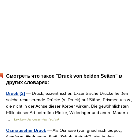
Смотреть что такое "Druck von beiden Seiten" в
других словарях:
Druck [2]
— Druck, exzentrischer. Exzentrische Drücke heißen
solche resultierende Drücke (s. Druck) auf Stäbe, Prismen u.s.w.,
die nicht in der Achse dieser Körper wirken. Die gewöhnlichsten
Fälle dieser Art betreffen Pfeiler, Widerlager und andre Mauern.…
…
Lexikon der gesamten Technik
Osmotischer Druck
— Als Osmose (von griechisch ὠσμός,
ōsmós = „Eindringen, Stoß, Schub, Antrieb“) wird in den