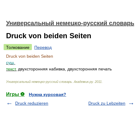
Универсальный немецко-русский словарь
Druck von beiden Seiten
Толкование
Перевод
Druck von beiden Seiten
сущ.
текст.
двухсторонняя набивка, двухсторонняя печать
Универсальный немецко-русский словарь
.
Академик.ру
.
2011
.
Игры ⚽
Нужна курсовая?
Druck reduzieren
Druck zu Lebzeiten